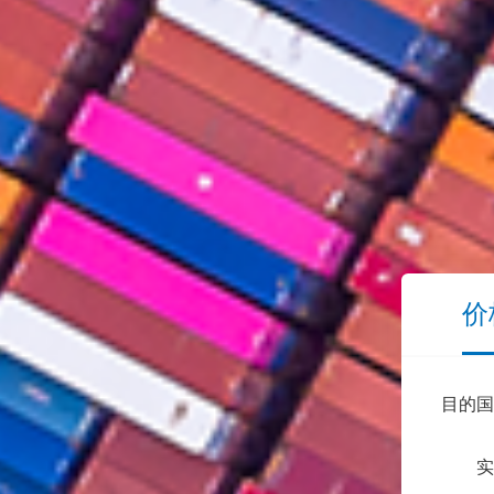
价
目的国
实